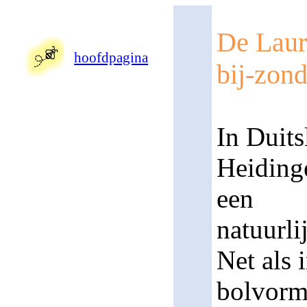
De Laure
hoofdpagina
bij-zon
In Duit
Heiding
een
natuurli
Net als 
bolvorm