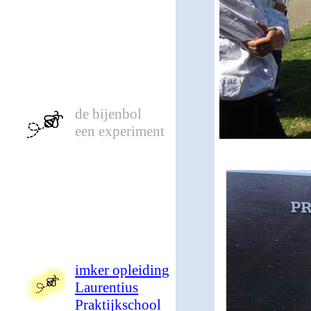
de bijenbol
een experiment
imker opleiding
Laurentius
Praktijkschool