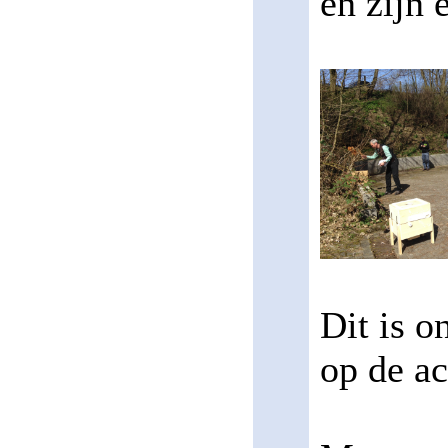
en zijn
Dit is o
op de a