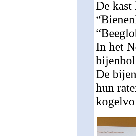
De kast 
“
Bienen
“
Beeglo
In het N
bijenbo
De bije
hun rat
kogelvo